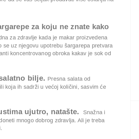
argarepe za koju ne znate kako
edna za zdravlje kada je makar proizvedena
o se uz njegovu upotrebu šargarepa pretvara
ijanti koncentrovanog obroka kakav je sok od
 salatno bilje.
Presna salata od
ili koja ih sadrži u većoj količini, sasvim će
ustima ujutro, natašte.
Snažna i
oneti mnogo dobrog zdravlja. Ali je treba
.