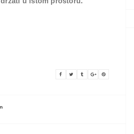
držati u istom prostoru.
m