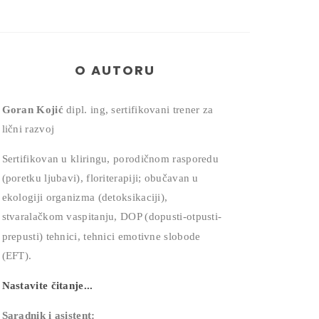
O AUTORU
Goran Kojić
dipl. ing, sertifikovani trener za
lični razvoj
Sertifikovan u kliringu, porodičnom rasporedu
(poretku ljubavi), floriterapiji; obučavan u
ekologiji organizma (detoksikaciji),
stvaralačkom vaspitanju, DOP (dopusti-otpusti-
prepusti) tehnici,
tehnici emotivne slobode
(EFT).
Nastavite čitanje...
Saradnik i asistent: