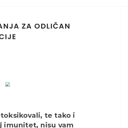
ANJA ZA ODLIČAN
CIJE
oksikovali, te tako i
j imunitet, nisu vam