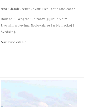
Ana Čizmić,
sertifikovani Heal Your Life-coach
Rođena u Beogradu, a zahvaljujući divnim
životnim putevima školovala se i u Nemačkoj i
Švedskoj.
Nastavite čitanje...