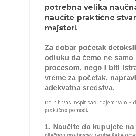
potrebna velika naučn
naučite praktične stvar
majstor!
Za dobar početak detoksik
odluku da ćemo ne samo p
procesom, nego i biti istr
vreme za početak, napravit
adekvatna sredstva.
Da bih vas inspirisao, dajem vam 5 de
praktične pomoći.
1.
Naučite da kupujete na 
pijačnog prodavca? Grube šake govor