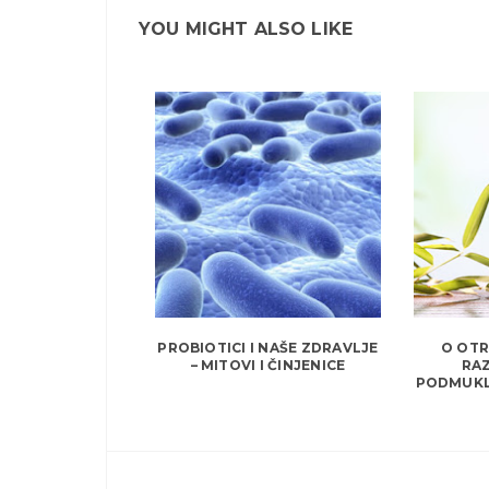
YOU MIGHT ALSO LIKE
PROBIOTICI I NAŠE ZDRAVLJE
O OTR
– MITOVI I ČINJENICE
RAZ
PODMUKLO