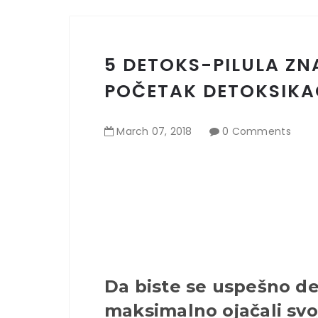
5 DETOKS-PILULA ZN
POČETAK DETOKSIKA
March
07
,
2018
0 Comments
Da biste se uspešno det
maksimalno ojačali svo