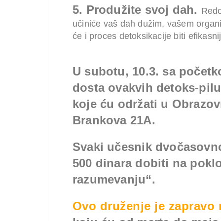
5.
Produžite svoj dah.
Redo
učiniće vaš dah dužim, vašem organiz
će i proces detoksikacije biti efikasnij
U subotu, 10.3. sa početk
dosta ovakvih detoks-pilu
koje ću održati u Obraz
Brankova 21A.
Svaki učesnik dvočasovno
500 dinara dobiti na pokl
razumevanju“.
Ovo druženje je zaprav