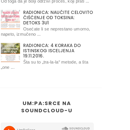
Od toga da je bolji održivi proces, koji prati ...
RADIONICA: NAUČITE CELOVITO
ČIŠĆENJE OD TOKSINA:
DETOKS 3U1
Osećate li se neprestano umorno,
napeto, izmučeno ...
RADIONICA: 4 KORAKA DO
ISTINSKOG ISCELJENJA
19.11.2016.
Šta su to „tra-la-la“ metode, a šta
„one ...
UM:PA:SRCE NA
SOUNDCLOUD-U