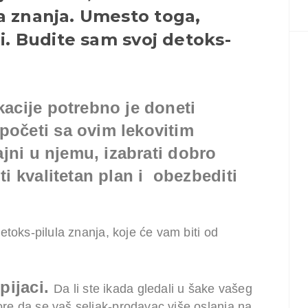
a znanja. Umesto toga,
i. Budite sam svoj detoks-
acije potrebno je doneti
očeti sa ovim lekovitim
ajni u njemu, izabrati dobro
i kvalitetan plan i obezbediti
toks-pilula znanja, koje će vam biti od
pijaci.
Da li ste ikada gledali u šake vašeg
e da se vaš seljak-prodavac više oslanja na