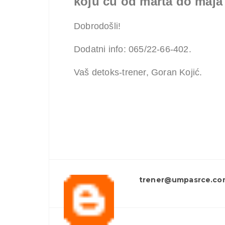
koju ću od marta do maja 
Dobrodošli!
Dodatni info: 065/22-66-402.
Vaš detoks-trener, Goran Kojić.
trener@umpasrce.co