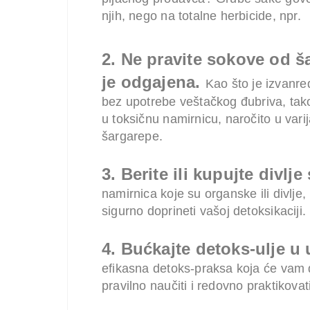
njih, nego na totalne herbicide, npr.
2.
Ne pravite sokove od š
je odgajena.
Kao što je izvanr
bez upotrebe veštačkog đubriva, tak
u toksičnu namirnicu, naročito u var
šargarepe.
3. Berite ili kupujte divlje
namirnica koje su organske ili divlje, 
sigurno doprineti vašoj detoksikaciji.
4. Bućkajte detoks-ulje u 
efikasna detoks-praksa koja će vam d
pravilno naučiti i redovno praktikovati