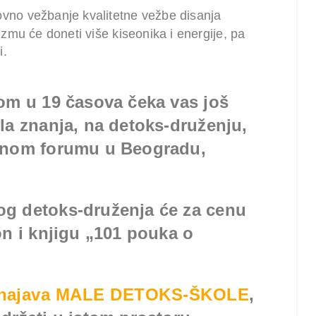
vno vežbanje kvalitetne vežbe disanja
mu će doneti više kiseonika i energije, pa
i.
om u 19 časova čeka vas još
la znanja, na detoks-druženju,
ovnom forumu u Beogradu,
g detoks-druženja će za cenu
on i knjigu „101 pouka o
o najava MALE DETOKS-ŠKOLE
,