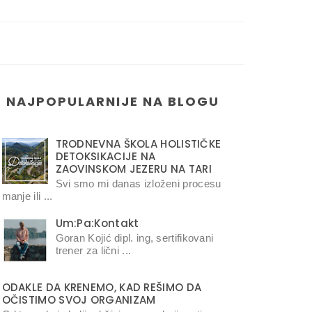
NAJPOPULARNIJE NA BLOGU
TRODNEVNA ŠKOLA HOLISTIČKE
DETOKSIKACIJE NA
ZAOVINSKOM JEZERU NA TARI
Svi smo mi danas izloženi procesu
manje ili ...
Um:Pa:Kontakt
Goran Kojić dipl. ing, sertifikovani
trener za lični ...
ODAKLE DA KRENEMO, KAD REŠIMO DA
OČISTIMO SVOJ ORGANIZAM