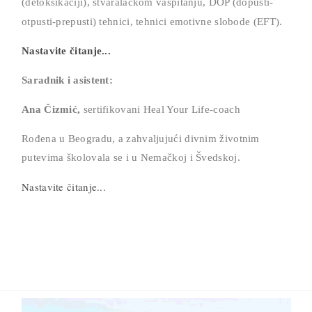
(detoksikaciji), stvaralačkom vaspitanju, DOP (dopusti-
otpusti-prepusti) tehnici,
tehnici emotivne slobode (EFT).
Nastavite čitanje...
Saradnik i asistent:
Ana Čizmić,
sertifikovani Heal Your Life-coach
Rođena u Beogradu, a zahvaljujući divnim životnim
putevima školovala se i u Nemačkoj i Švedskoj.
Nastavite čitanje...