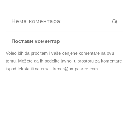
Нема коментара:
Постави коментар
Voleo bih da pročitam i vaše cenjene komentare na ovu
temu. Možete da ih podelite javno, u prostoru za komentare
ispod teksta ili na email trener@umpasrce.com