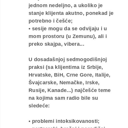
jednom nedeljno, a ukoliko je
stanje klijenta akutno, ponekad je
potrebno i češće;
• sesije mogu da se odvijaju i u
mom prostoru (u Zemunu), ali i
preko skajpa, vibera...
U dosadašnjoj sedmogodišnjoj
praksi (sa klijentima iz Srbije,
Hrvatske, BiH, Crne Gore, Italije,
Švajcarske, Nemačke, Irske,
Rusije, Kanade...) najčešće teme
na kojima sam radio bile su
sledeće:
• problemi intoksikovanosti;