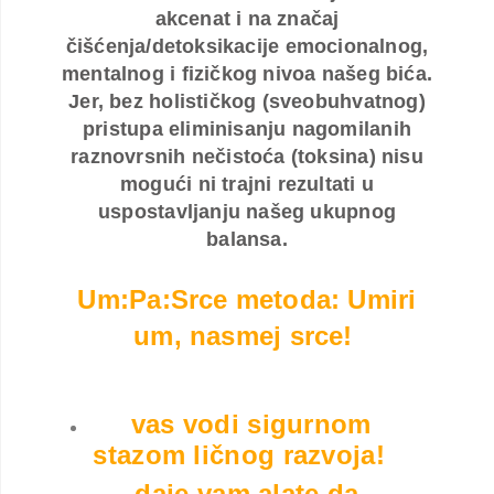
akcenat i na značaj
čišćenja/detoksikacije emocionalnog,
mentalnog i fizičkog nivoa našeg bića.
Jer, bez holističkog (sveobuhvatnog)
pristupa eliminisanju nagomilanih
raznovrsnih nečistoća (toksina) nisu
mogući ni trajni rezultati u
uspostavljanju našeg ukupnog
balansa.
Um:Pa:Srce metoda: Umiri
um, nasmej srce!
vas vodi sigurnom
stazom ličnog razvoja!
daje vam alate da