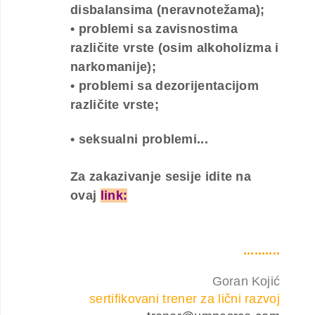
disbalansima (neravnotežama);
• problemi sa zavisnostima
različite vrste (osim alkoholizma i
narkomanije);
• problemi sa dezorijentacijom
različite vrste;
• seksualni problemi...
Za zakazivanje sesije idite na
ovaj
link:
..........
Goran Kojić
sertifikovani trener za lični razvoj