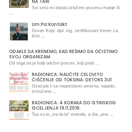
NA TARI
Svi smo mi danas izloženi procesu manje ili
...
Um:Pa:Kontakt
Goran Kojić dipl. ing, sertifikovani trener za
lični ...
ODAKLE DA KRENEMO, KAD REŠIMO DA OČISTIMO
SVOJ ORGANIZAM
Od toga da je bolji održivi proces, koji prati ...
RADIONICA: NAUČITE CELOVITO
ČIŠĆENJE OD TOKSINA: DETOKS 3U1
Osećate li se neprestano umorno, napeto,
izmučeno ...
RADIONICA: 4 KORAKA DO ISTINSKOG
ISCELJENJA 19.11.2016.
Šta su to „tra-la-la“ metode, a šta „one ...