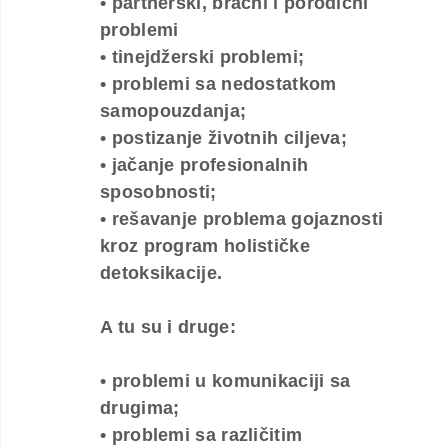
• partnerski, bračni i porodični
problemi
• tinejdžerski problemi;
• problemi sa nedostatkom
samopouzdanja;
• postizanje životnih ciljeva;
• jačanje profesionalnih
sposobnosti;
• rešavanje problema gojaznosti
kroz program holističke
detoksikacije.
A tu su i druge:
• problemi u komunikaciji sa
drugima;
• problemi sa različitim