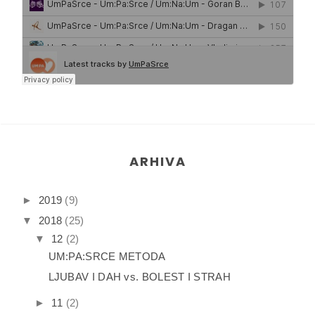
ARHIVA
►
2019
(9)
▼
2018
(25)
▼
12
(2)
UM:PA:SRCE METODA
LJUBAV I DAH vs. BOLEST I STRAH
►
11
(2)