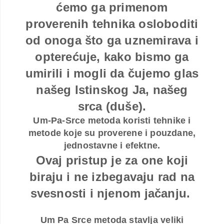
ćemo ga primenom
proverenih tehnika osloboditi
od onoga što ga uznemirava i
opterećuje, kako bismo ga
umirili i mogli da čujemo glas
našeg Istinskog Ja, našeg
srca (duše).
Um-Pa-Srce metoda koristi tehnike i
metode koje su proverene i pouzdane,
jednostavne i efektne.
Ovaj pristup je za one koji
biraju i ne izbegavaju rad na
svesnosti i njenom jačanju.
Um Pa Srce metoda stavlja veliki