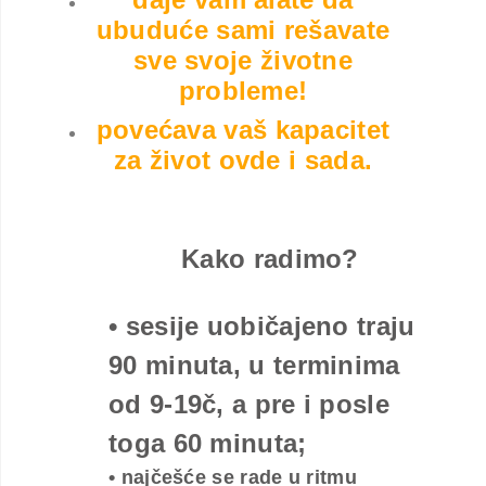
ubuduće sami rešavate
sve svoje životne
probleme!
povećava vaš kapacitet
za život ovde i sada.
Kako radimo?
• sesije uobičajeno traju
90 minuta, u terminima
od 9-19č, a pre i posle
toga 60 minuta;
• najčešće se rade u ritmu