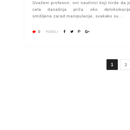
Uvaženi profesori, oni naučnici koji tvrde da j
cela današnja priča oko detoksikacij
smišljena zarad manipulacije, svakako su...
0
PODELI
1
2