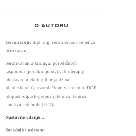
O AUTORU
Goran Kojić
dipl. ing, sertifikovani trener za
lični razvoj
Sertifikovan u kliringu, porodičnom
rasporedu (poretku ljubavi), floriterapiji;
obučavan u ekologiji organizma
(detoksikaciji), stvaralačkom vaspitanju, DOP
(dopusti-otpusti-prepusti) tehnici,
tehnici
emotivne slobode (EFT).
Nastavite čitanje...
Saradnik i asistent: