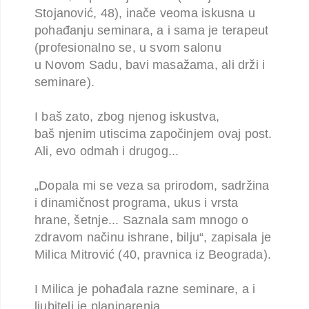
Stojanović, 48), inače veoma
iskusna u
pohađanju seminara, a i sama je terapeut
(profesionalno se, u svom salonu
u
Novom Sadu, bavi masažama, ali drži i
seminare).
I baš zato, zbog njenog iskustva,
baš
njenim utiscima započinjem ovaj post.
Ali, evo odmah i drugog...
„Dopala mi se veza sa prirodom, sadržina
i dinamičnost programa, ukus i vrsta
hrane,
šetnje... Saznala sam mnogo o
zdravom načinu ishrane, bilju“, zapisala je
Milica Mitrović
(40, pravnica iz Beograda).
I Milica je pohađala razne seminare, a i
ljubitelj je planinarenja.