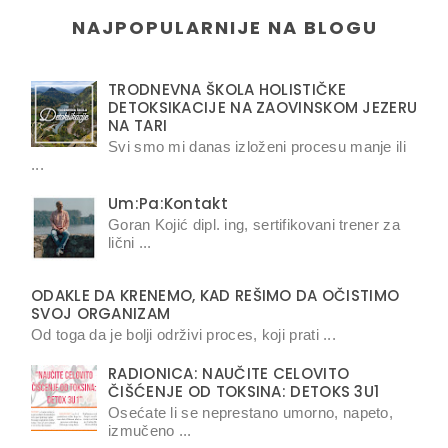
NAJPOPULARNIJE NA BLOGU
TRODNEVNA ŠKOLA HOLISTIČKE
DETOKSIKACIJE NA ZAOVINSKOM JEZERU
NA TARI
Svi smo mi danas izloženi procesu manje ili
...
Um:Pa:Kontakt
Goran Kojić dipl. ing, sertifikovani trener za
lični ...
ODAKLE DA KRENEMO, KAD REŠIMO DA OČISTIMO
SVOJ ORGANIZAM
Od toga da je bolji održivi proces, koji prati ...
RADIONICA: NAUČITE CELOVITO
ČIŠĆENJE OD TOKSINA: DETOKS 3U1
Osećate li se neprestano umorno, napeto,
izmučeno ...