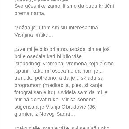
Sve učesnike zamolili smo da budu kritični
prema nama.
Možda je u tom smislu
interesantna
Višnjina kritika...
„Sve mi je bilo prijatno. Možda bih se još
bolje osećala kad bi bilo više
’slobodnog’
vremena, vremena koje bismo
ispunili kako mi osećamo da nam je u
trenutku potrebno, a
da je u skladu sa
programom (meditacija, ples, slikanje,
fotografisanje itd). Uvidela sam
da mi je
mir na dohvat ruke. Mir sa sobom“,
sugerisala je Višnja Obradović (36,
glumica
iz Novog Sada)...
I
tako dalje, manje-više, svi se slažu oko