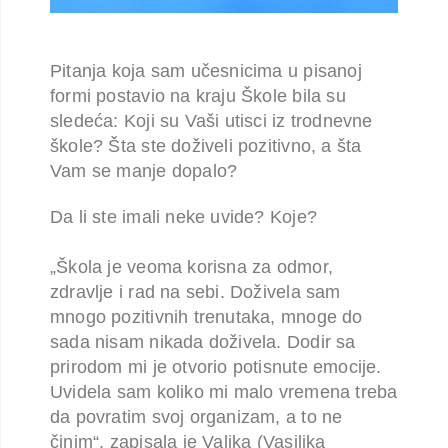
Pitanja koja sam učesnicima u pisanoj
formi postavio na kraju Škole bila su
sledeća: Koji su Vaši utisci iz trodnevne
škole? Šta ste doživeli pozitivno, a šta
Vam se manje dopalo?
Da li ste imali neke uvide? Koje?
„Škola je veoma korisna za odmor,
zdravlje i rad na sebi. Doživela sam
mnogo pozitivnih
trenutaka, mnoge do
sada nisam nikada doživela. Dodir sa
prirodom mi je otvorio
potisnute emocije.
Uvidela sam koliko mi malo vremena treba
da povratim svoj
organizam, a to ne
činim“, zapisala je Valika (Vasiljka