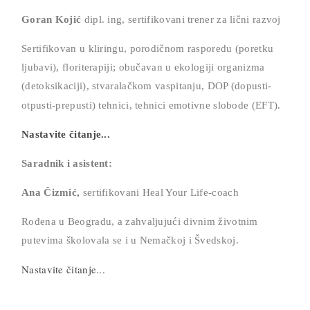
Goran Kojić
dipl. ing, sertifikovani trener za lični razvoj
Sertifikovan u kliringu, porodičnom rasporedu (poretku
ljubavi), floriterapiji; obučavan u ekologiji organizma
(detoksikaciji), stvaralačkom vaspitanju, DOP (dopusti-
otpusti-prepusti) tehnici,
tehnici emotivne slobode (EFT).
Nastavite čitanje...
Saradnik i asistent:
Ana Čizmić,
sertifikovani Heal Your Life-coach
Rođena u Beogradu, a zahvaljujući divnim životnim
putevima školovala se i u Nemačkoj i Švedskoj.
Nastavite čitanje...