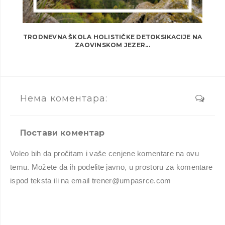
TRODNEVNA ŠKOLA HOLISTIČKE DETOKSIKACIJE NA
ZAOVINSKOM JEZER...
Нема коментара:
Постави коментар
Voleo bih da pročitam i vaše cenjene komentare na ovu
temu. Možete da ih podelite javno, u prostoru za komentare
ispod teksta ili na email trener@umpasrce.com