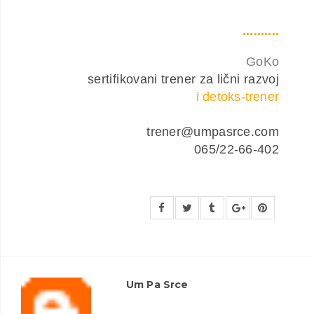
..........
GoKo
sertifikovani trener za lični razvoj
i detoks-trener
trener@umpasrce.com
065/22-66-402
Um Pa Srce