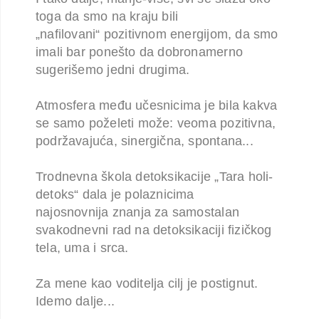
toga da smo na kraju bili
„nafilovani“
pozitivnom energijom, da smo
imali bar ponešto da dobronamerno
sugerišemo jedni
drugima.
Atmosfera među učesnicima je bila kakva
se samo poželeti može: veoma
pozitivna,
podržavajuća, sinergična, spontana...
Trodnevna škola detoksikacije „Tara holi-
detoks“ dala je polaznicima
najosnovnija
znanja za samostalan
svakodnevni rad na detoksikaciji fizičkog
tela, uma i srca.
Za mene kao voditelja cilj je postignut.
Idemo dalje...