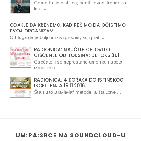
Goran Kojić dipl. ing, sertifikovani trener za
lični ...
ODAKLE DA KRENEMO, KAD REŠIMO DA OČISTIMO
SVOJ ORGANIZAM
Od toga da je bolji održivi proces, koji prati ...
RADIONICA: NAUČITE CELOVITO
ČIŠĆENJE OD TOKSINA: DETOKS 3U1
Osećate li se neprestano umorno, napeto,
izmučeno ...
RADIONICA: 4 KORAKA DO ISTINSKOG
ISCELJENJA 19.11.2016.
Šta su to „tra-la-la“ metode, a šta „one ...
UM:PA:SRCE NA SOUNDCLOUD-U