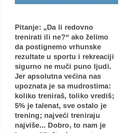
Pitanje: „Da li redovno
trenirati ili ne?“ ako želimo
da postignemo vrhunske
rezultate u sportu i rekreaciji
sigurno ne muči puno ljudi.
Jer apsolutna većina nas
upoznata je sa mudrostima:
koliko treniraš, toliko vrediš;
5% je talenat, sve ostalo je
trening; najveći treniraju
najviše... Dobro, to nam je