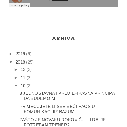
ARHIVA
►
2019
(9)
▼
2018
(25)
►
12
(2)
►
11
(2)
▼
10
(3)
3 JEDNOSTAVNA I VRLO EFIKASNA PRINCIPA
DA BUDEMO M...
PRIMEĆUJETE LI SVE VEĆI HAOS U
KOMUNIKACIJI? RAZUM...
ZAŠTO JE NOVAKU ĐOKOVIĆU – I DALJE -
POTREBAN TRENER?