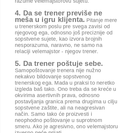
razume velemajstorovu sujetu.
4. Da se trener previše ne
meša u igru klijenta.
Pitanje mere
u trenerskom poslu pre svega zavisi od
njegovog ega, odnosno još preciznije od
sopstvene sujete, kao izvora brojnih
nesporazuma, naravno, ne samo na
relaciji velemajstor - njegov trener.
5. Da trener poštuje sebe.
Samopoštovanje trenera nije nužno
nekakvo bildovanje sopstvenog
trenerskog ega. Mada u praksi to neretko
izgleda baš tako. Ono treba da se kreće u
okvirima asertivnih prava, odnosno
postavljanja granica prema drugima u cilju
sopstvene zaštite, ali na neagresivan
način. Samo tako će proizvesti i
neophodno poštovanje u suprotnom
smeru. Ako je agresivno, ono velemajstoru
izvesno neće prijati.