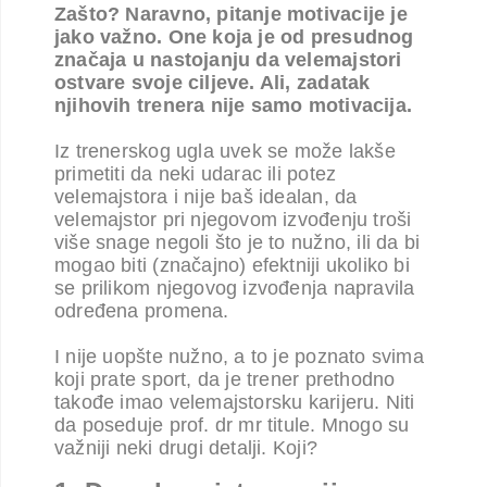
Zašto? Naravno, pitanje motivacije je
jako važno. One koja je od presudnog
značaja u nastojanju da velemajstori
ostvare svoje ciljeve. Ali, zadatak
njihovih trenera nije samo motivacija.
Iz trenerskog ugla uvek se može lakše
primetiti da neki udarac ili potez
velemajstora i nije baš idealan, da
velemajstor pri njegovom izvođenju troši
više snage negoli što je to nužno, ili da bi
mogao biti (značajno) efektniji ukoliko bi
se prilikom njegovog izvođenja napravila
određena promena.
I nije uopšte nužno, a to je poznato svima
koji prate sport, da je trener prethodno
takođe imao velemajstorsku karijeru. Niti
da poseduje prof. dr mr titule. Mnogo su
važniji neki drugi detalji. Koji?