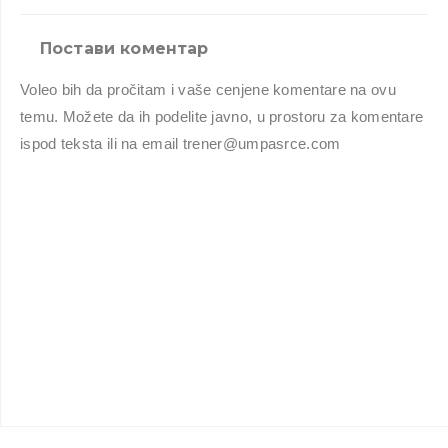
Постави коментар
Voleo bih da pročitam i vaše cenjene komentare na ovu
temu. Možete da ih podelite javno, u prostoru za komentare
ispod teksta ili na email trener@umpasrce.com