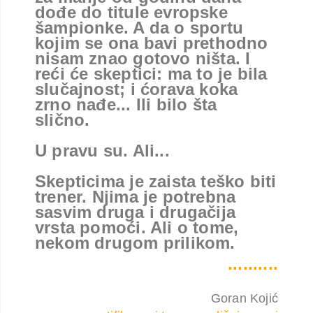
dođe do titule evropske
šampionke. A da o sportu
kojim se ona bavi prethodno
nisam znao gotovo ništa. I
reći će skeptici: ma to je bila
slučajnost; i ćorava koka
zrno nađe... Ili bilo šta
slično.
U pravu su. Ali...
Skepticima je zaista teško biti
trener. Njima je potrebna
sasvim druga i drugačija
vrsta pomoći. Ali o tome,
nekom drugom prilikom.
..........
Goran Kojić