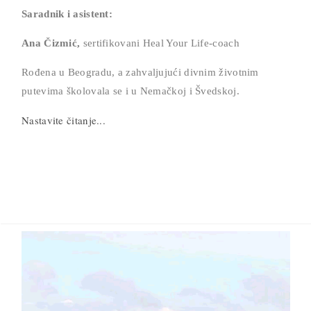
Saradnik i asistent:
Ana Čizmić,
sertifikovani Heal Your Life-coach
Rođena u Beogradu, a zahvaljujući divnim životnim
putevima školovala se i u Nemačkoj i Švedskoj.
Nastavite čitanje...