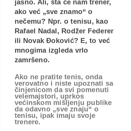
jasno. Ali, šta će nam trener,
ako već „sve znamo“ o
nečemu? Npr. o tenisu, kao
Rafael Nadal, Rodžer Federer
ili Novak Đoković? E, to već
mnogima izgleda vrlo
zamršeno.
Ako ne pratite tenis, onda
verovatno i niste upoznati sa
činjenicom da svi pomenuti
velemajstori, uprkos
većinskom mišljenju publike
da odavno „sve znaju“ o
tenisu, ipak imaju svoje
trenere.