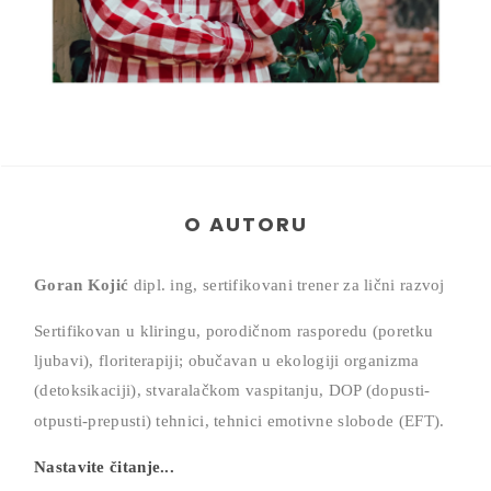
O AUTORU
Goran Kojić
dipl. ing, sertifikovani trener za lični razvoj
Sertifikovan u kliringu, porodičnom rasporedu (poretku
ljubavi), floriterapiji; obučavan u ekologiji organizma
(detoksikaciji), stvaralačkom vaspitanju, DOP (dopusti-
otpusti-prepusti) tehnici,
tehnici emotivne slobode (EFT).
Nastavite čitanje...