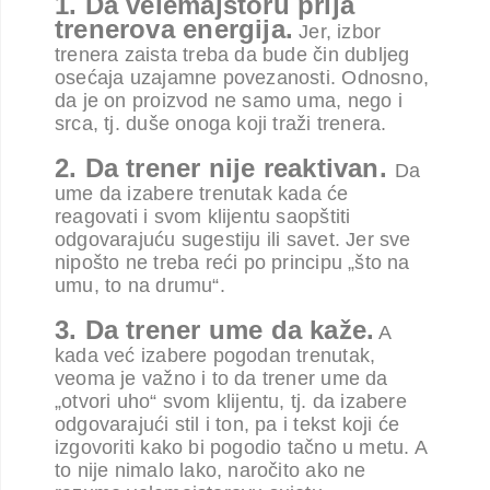
1. Da velemajstoru prija
trenerova energija.
Jer, izbor
trenera zaista treba da bude čin dubljeg
osećaja uzajamne povezanosti. Odnosno,
da je on proizvod ne samo uma, nego i
srca, tj. duše onoga koji traži trenera.
2. Da trener nije reaktivan.
Da
ume da izabere trenutak kada će
reagovati i svom klijentu saopštiti
odgovarajuću sugestiju ili savet. Jer sve
nipošto ne treba reći po principu „što na
umu, to na drumu“.
3. Da trener ume da kaže.
A
kada već izabere pogodan trenutak,
veoma je važno i to da trener ume da
„otvori uho“ svom klijentu, tj. da izabere
odgovarajući stil i ton, pa i tekst koji će
izgovoriti kako bi pogodio tačno u metu. A
to nije nimalo lako, naročito ako ne