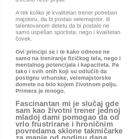
A tek koliko je kvalitetan trener potreban
majstoru, da bi postao velemajstor. Ili
talentovanom detetu da bi postalo ne
samo uspešan sportista, nego i kvalitetan
čovek.
Ovi principi se i te kako odnose ne
samo na treniranje fizičkog tela, nego i
mentalnog potencijala i kapaciteta. Pa
tako i svih onih koji su odlučili da
postignu vrhunske, velemajstorske
domete na bilo kojem životnom polju.
Primera je mnogo.
Fascinantan mi je slučaj gde
sam kao životni trener jednoj
mladoj dami pomogao da od
vrlo frustrirane i hroničnim
povredama sklone takmičarke
za manje od godinu dana