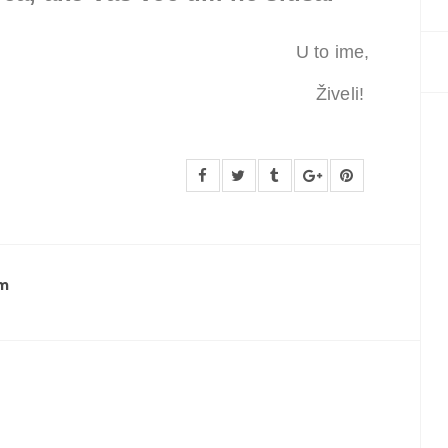
U to ime,
Živeli!
m