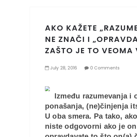
AKO KAŽETE „RAZUME
NE ZNAČI I „OPRAVD
ZAŠTO JE TO VEOMA
July
28
,
2016
0 Comments
Između razumevanja i 
ponašanja, (ne)činjenja its
U oba smera. Pa tako, ako
niste odgovorni ako je o
opravdavate to što on(a) č