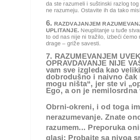
da ste razumeli i suštinski razlog tog 
ne razumeju. Ostavite ih da tako mis
6.
RAZDVAJANJEM RAZUMEVANJ
UPLITANJE.
Neuplitanje u tuđe stva
to od nas nije ni tražilo, izbeći ć
drage – griže savesti.
7. RAZUMEVANJEM UVE
OPRAVDAVANJE NIJE VAŠ
vam sve izgleda kao veliki
dobrodušno i naivno čak 
mogu ništa“, jer ste vi „
Ego, a on je nemilosrdna 
Obrni-okreni, i od toga im
nerazumevanje. Znate ono
razumem... Preporuka onim
glasi: Probajte sa nivoa s