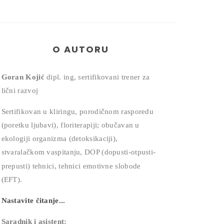
O AUTORU
Goran Kojić
dipl. ing, sertifikovani trener za
lični razvoj
Sertifikovan u kliringu, porodičnom rasporedu
(poretku ljubavi), floriterapiji; obučavan u
ekologiji organizma (detoksikaciji),
stvaralačkom vaspitanju, DOP (dopusti-otpusti-
prepusti) tehnici,
tehnici emotivne slobode
(EFT).
Nastavite čitanje...
Saradnik i asistent: