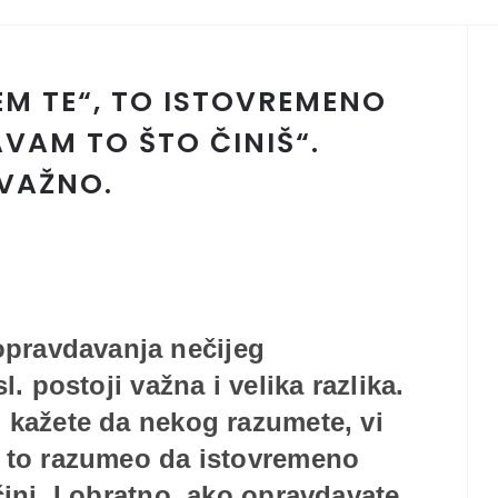
M TE“, TO ISTOVREMENO
AVAM TO ŠTO ČINIŠ“.
 VAŽNO.
opravdavanja nečijeg
l. postoji važna i velika razlika.
 kažete da nekog razumete, vi
n to razumeo da istovremeno
ini. I obratno, ako opravdavate,