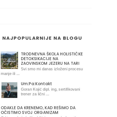
NAJPOPULARNIJE NA BLOGU
TRODNEVNA ŠKOLA HOLISTIČKE
DETOKSIKACIJE NA
ZAOVINSKOM JEZERU NA TARI
Svi smo mi danas izloženi procesu
manje ili ...
Um:Pa:Kontakt
Goran Kojić dipl. ing, sertifikovani
trener za lični ...
ODAKLE DA KRENEMO, KAD REŠIMO DA
OČISTIMO SVOJ ORGANIZAM