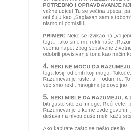
POTREBNO I OPRAVDAVANJE NJ
važne udice! Tu se većina upeca, pa
oni čuju kao „Saglasan sam s tobom“
nismo ni pomislili.
PRIMER:
Neko se izvikao na „voljen
toga, i ako smo mu rekli naše „Raz
veoma napet zbog sopstvene životne 
odobrili povisivanje tona kao način 
4.
NEKI NE MOGU DA RAZUMEJU
toga lošiji od onih koji mogu. Takođe,
Razumevanje raste, ali i odumire. To 
već smo rekli, mnogima je dovoljno i
5.
NEKI MISLE DA RAZUMEJU, A
biti gusto sito za mnoge. Reći ćete: 
Razumevanje o kome ovde govorim je
dešava na nivou duše (neki kažu srca
Ako kapirate zašto se nešto desilo – 