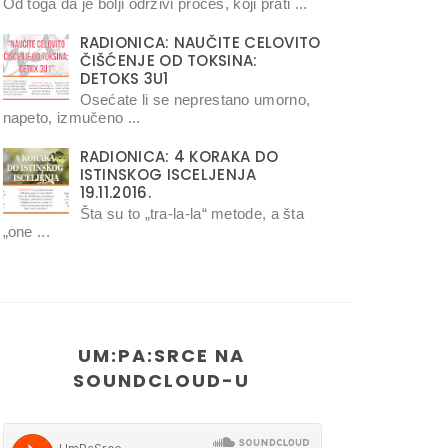
Od toga da je bolji održivi proces, koji prati ...
RADIONICA: NAUČITE CELOVITO
ČIŠĆENJE OD TOKSINA:
DETOKS 3U1
Osećate li se neprestano umorno,
napeto, izmučeno ...
RADIONICA: 4 KORAKA DO
ISTINSKOG ISCELJENJA
19.11.2016.
Šta su to „tra-la-la“ metode, a šta
„one ...
UM:PA:SRCE NA
SOUNDCLOUD-U