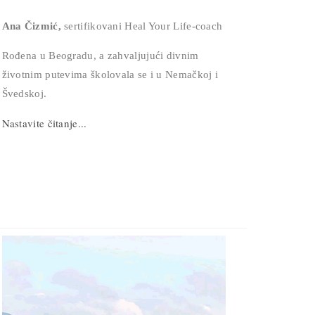
Ana Čizmić,
sertifikovani Heal Your Life-coach
Rođena u Beogradu, a zahvaljujući divnim
životnim putevima školovala se i u Nemačkoj i
Švedskoj.
Nastavite čitanje...