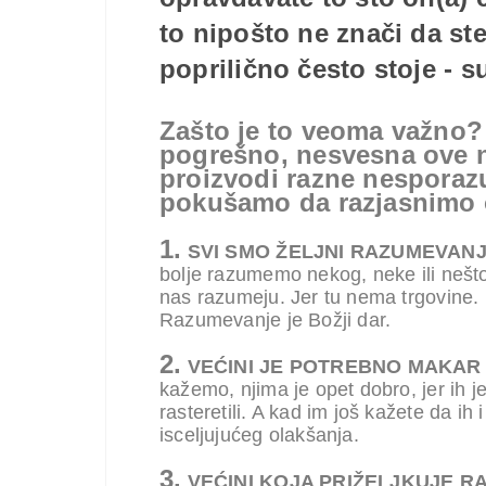
to nipošto ne znači da ste
poprilično često stoje - s
Zašto je to veoma važno? 
pogrešno, nesvesna ove ni
proizvodi razne nesporaz
pokušamo da razjasnimo o
1.
SVI SMO ŽELJNI RAZUMEVAN
bolje razumemo nekog, neke ili nešt
nas razumeju. Jer tu nema trgovine. 
Razumevanje je Božji dar.
2.
VEĆINI JE POTREBNO MAKAR
kažemo, njima je opet dobro, jer ih 
rasteretili. A kad im još kažete da ih
isceljujućeg olakšanja.
3.
VEĆINI KOJA PRIŽELJKUJE 