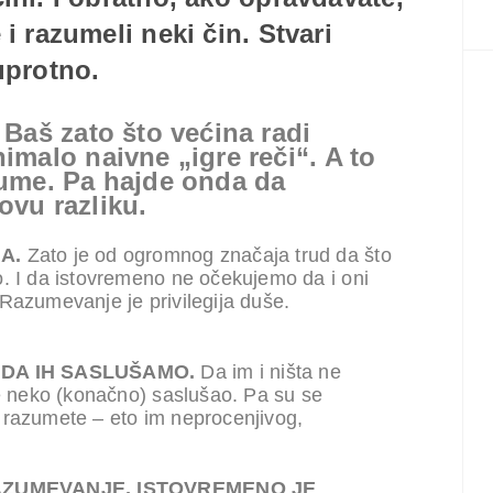
 i razumeli neki čin. Stvari
uprotno.
Baš zato što većina radi
malo naivne „igre reči“. A to
ume. Pa hajde onda da
vu razliku.
JA.
Zato je od ogromnog značaja trud da što
o. I da istovremeno ne očekujemo da i oni
Razumevanje je privilegija duše.
 DA IH SASLUŠAMO.
Da im i ništa ne
je neko (konačno) saslušao. Pa su se
 i razumete – eto im neprocenjivog,
RAZUMEVANJE, ISTOVREMENO JE