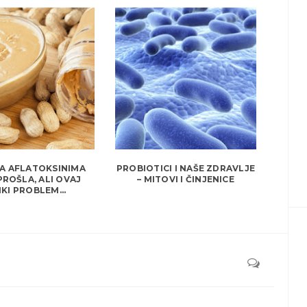
SA AFLATOKSINIMA
PROBIOTICI I NAŠE ZDRAVLJE
PROŠLA, ALI OVAJ
– MITOVI I ČINJENICE
IKI PROBLEM...