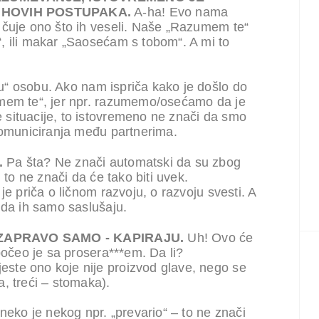
IHOVIH POSTUPAKA.
A-ha! Evo nama
 čuje ono što ih veseli. Naše „Razumem te“
, ili makar „Saosećam s tobom“. A mi to
u“ osobu. Ako nam ispriča kako je došlo do
umem te“, jer npr. razumemo/osećamo da je
situacije, to istovremeno ne znači da smo
komuniciranja među partnerima.
.
Pa šta? Ne znači automatski da su zbog
 to ne znači da će tako biti uvek.
je priča o ličnom razvoju, o razvoju svesti. A
 da ih samo saslušaju.
 ZAPRAVO SAMO - KAPIRAJU.
Uh! Ovo će
počeo je sa prosera***em. Da li?
ste ono koje nije proizvod glave, nego se
, treći – stomaka).
neko je nekog npr. „prevario“ – to ne znači