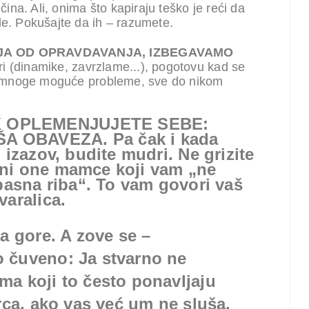
čina. Ali, onima što kapiraju teško je reći da
le. Pokušajte da ih – razumete.
A OD OPRAVDAVANJA, IZBEGAVAMO
ri (dinamike, zavrzlame...), pogotovu kad se
emo mnoge moguće probleme, sve do nikom
K OPLEMENJUJETE SEBE:
A OBAVEZA. Pa čak i kada
 izazov, budite mudri. Ne grizite
ni one mamce koji vam „ne
opasna riba“. To vam govori vaš
varalica.
a gore. A zove se –
 čuveno: Ja stvarno ne
a koji to često ponavljaju
rca, ako vas već um ne sluša.