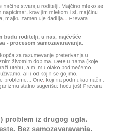
 načine stvaraju roditelji. Majčino mleko se
 napicima“, kravljim mlekom
i sl, majčinu
la, majku zamenjuje dadilja
...
Prevara
m budu roditelji, u nas, najčešće
 sa - procesom samozavaravanja.
 kopča za razumevanje preterivanja u
aznim životnim dobima. Dete u nama (koje
 traži utehu, a mi mu olako podmećemo
živamo, ali i od kojih se gojimo,
ge probleme... One
,
koji na podmukao način,
anizmu stalno sugerišu: hoću još! Prevara
i) problem iz drugog ugla.
jeste. Bez samozavaravanja.