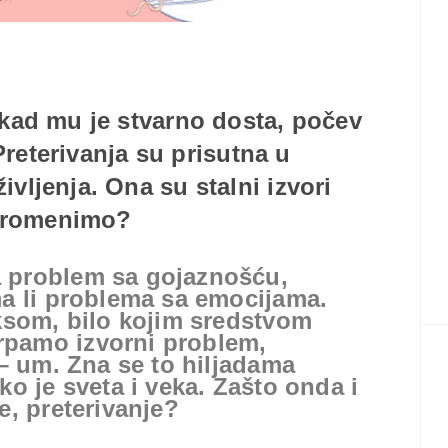
kad mu je stvarno dosta, počev
 Preterivanja su prisutna u
ljenja. Ona su stalni izvori
 promenimo?
 problem sa gojaznošću,
ma li problema sa emocijama.
eksom, bilo kojim sredstvom
rpamo izvorni problem,
 – um. Zna se to hiljadama
ko je sveta i veka. Zašto onda i
e,
preterivanje?