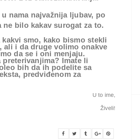
te u nama najvažnija ljubav, po
a ne bilo kakav surogat za to.
 kakvi smo, kako bismo stekli
 ali i da druge volimo onakve
imo da se i oni menjaju.
 preterivanjima? Imate li
leo bih da ih podelite sa
eksta, predviđenom za
U to ime,
Živeli!