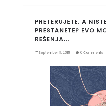
PRETERUJETE, A NIST
PRESTANETE? EVO M
REŠENJA...
September
11
,
2016
0 Comments