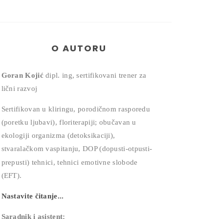
O AUTORU
Goran Kojić
dipl. ing, sertifikovani trener za
lični razvoj
Sertifikovan u kliringu, porodičnom rasporedu
(poretku ljubavi), floriterapiji; obučavan u
ekologiji organizma (detoksikaciji),
stvaralačkom vaspitanju, DOP (dopusti-otpusti-
prepusti) tehnici,
tehnici emotivne slobode
(EFT).
Nastavite čitanje...
Saradnik i asistent: