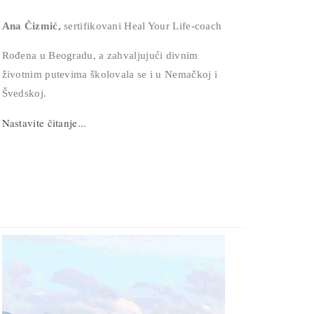
Ana Čizmić,
sertifikovani Heal Your Life-coach
Rođena u Beogradu, a zahvaljujući divnim
životnim putevima školovala se i u Nemačkoj i
Švedskoj.
Nastavite čitanje...