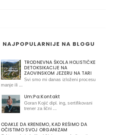
NAJPOPULARNIJE NA BLOGU
TRODNEVNA ŠKOLA HOLISTIČKE
DETOKSIKACIJE NA
ZAOVINSKOM JEZERU NA TARI
Svi smo mi danas izloženi procesu
manje ili ...
Um:Pa:Kontakt
Goran Kojić dipl. ing, sertifikovani
trener za lični ...
ODAKLE DA KRENEMO, KAD REŠIMO DA
OČISTIMO SVOJ ORGANIZAM