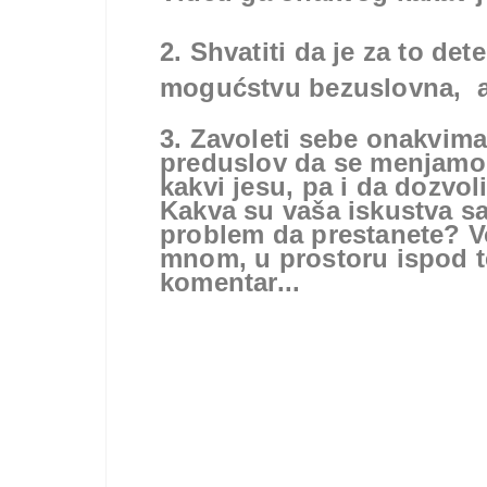
2. Shvatiti da je za to de
mogućstvu bezuslovna,
3. Zavoleti sebe onakvima
preduslov da se menjamo,
kakvi jesu, pa i da dozvol
Kakva su vaša iskustva sa
problem da prestanete? Vo
mnom, u prostoru ispod t
komentar...