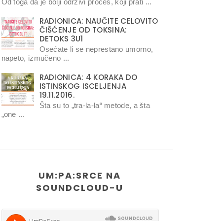
Od toga da je bolji održivi proces, koji prati ...
RADIONICA: NAUČITE CELOVITO
ČIŠĆENJE OD TOKSINA:
DETOKS 3U1
Osećate li se neprestano umorno,
napeto, izmučeno ...
RADIONICA: 4 KORAKA DO
ISTINSKOG ISCELJENJA
19.11.2016.
Šta su to „tra-la-la“ metode, a šta
„one ...
UM:PA:SRCE NA
SOUNDCLOUD-U