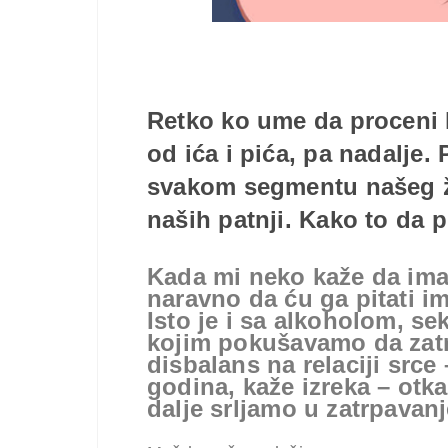
Retko ko ume da proceni 
od ića i pića, pa nadalje.
svakom segmentu našeg živ
naših patnji. Kako to da
Kada mi neko kaže da ima
naravno da ću ga pitati i
Isto je i sa alkoholom, s
kojim pokušavamo da zat
disbalans na relaciji srce
godina, kaže izreka – otka
dalje srljamo u zatrpavanj