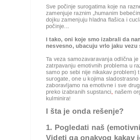
Sve počinje surogatima koje na razne
zamenjuje raznim „humanim bebećim
dojku zamenjuju hladna flašica i cuc
počinje...
I tako, oni koje smo izabrali da na
nesvesno, ubacuju vrlo jaku vezu
Ta veza samozavaravanja odlična je
zatrpavanju emotivnih problema u r
samo po sebi nije nikakav problem)
surogate, one u kojima sladostrasno u
zaboravljamo na emotivne i sve dru
preko izabranih supstanci
,
našem org
kulminira!
I šta je onda rešenje?
1.
Pogledati naš (emotivn
Videti ga onakvog kakav 