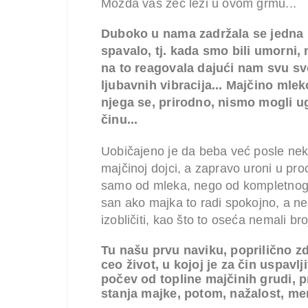
Možda vaš zec leži u ovom grmu...
Duboko u nama zadržala se
jedna 
spavalo, tj. kada smo bili umorni
na to reagovala dajući nam svu svo
ljubavnih vibracija... Majčino mle
njega se, prirodno, nismo mogli ugo
činu...
Uobičajeno je da
beba već posle neko
majčinoj dojci, a zapravo uroni u pr
samo od mleka, nego od kompletnog o
san ako majka to radi spokojno, a ne 
izobličiti, kao što to oseća nemali b
Tu našu prvu naviku, poprilično z
ceo život, u kojoj je za čin uspavlj
počev od topline majčinih grudi, 
stanja majke, potom, nažalost, men