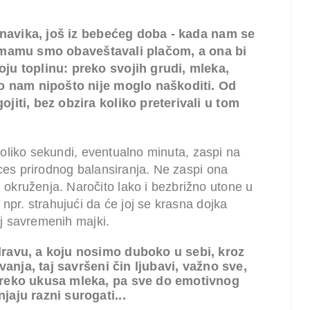
navika, još iz bebećeg doba - kada nam se
, mamu smo
obaveštavali plačom,
a ona bi
ju toplinu: preko svojih grudi, mleka,
ko nam nipošto nije moglo naškoditi. Od
jiti, bez obzira koliko preterivali u tom
liko sekundi, eventualno minuta, zaspi na
oces prirodnog balansiranja. Ne zaspi ona
kruženja. Naročito lako i bezbrižno utone u
npr. strahujući da će joj se krasna dojka
roj savremenih majki.
dravu, a koju nosimo duboko u sebi, kroz
ivanja, taj savršeni čin ljubavi, važno sve,
preko ukusa mleka, pa sve do emotivnog
jaju razni surogati...