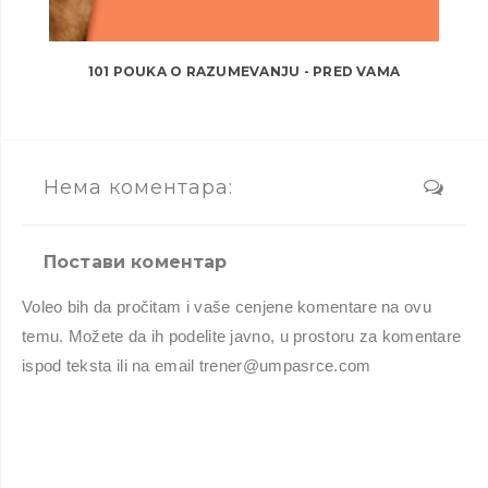
101 POUKA O RAZUMEVANJU - PRED VAMA
Нема коментара:
Постави коментар
Voleo bih da pročitam i vaše cenjene komentare na ovu
temu. Možete da ih podelite javno, u prostoru za komentare
ispod teksta ili na email trener@umpasrce.com