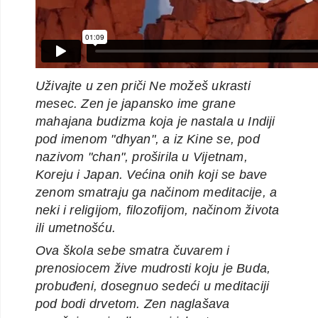
Uživajte u zen priči Ne možeš ukrasti
mesec. Zen je japansko ime grane
mahajana budizma koja je nastala u Indiji
pod imenom "dhyan", a iz Kine se, pod
nazivom "chan", proširila u Vijetnam,
Koreju i Japan. Većina onih koji se bave
zenom smatraju ga načinom meditacije, a
neki i religijom, filozofijom, načinom života
ili umetnošću.
Ova škola sebe smatra čuvarem i
prenosiocem žive mudrosti koju je Buda,
probuđeni, dosegnuo sedeći u meditaciji
pod bodi drvetom. Zen naglašava