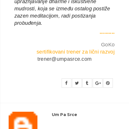
upražnjavanje dharme i iskustvene
mudrosti, koja se između ostalog postiže
zazen meditacijom, radi postizanja
probuđenja.
..........
GoKo
sertifikovani trener za lični razvoj
trener@umpasrce.com
Um Pa Srce