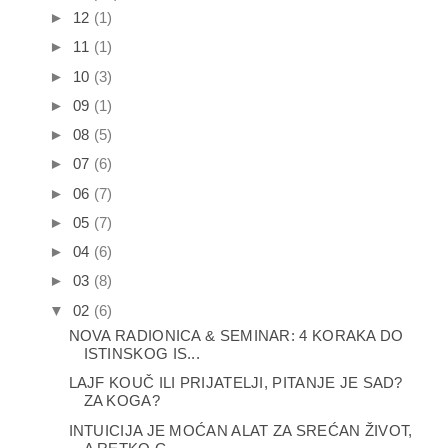
►
12
(1)
►
11
(1)
►
10
(3)
►
09
(1)
►
08
(5)
►
07
(6)
►
06
(7)
►
05
(7)
►
04
(6)
►
03
(8)
▼
02
(6)
NOVA RADIONICA & SEMINAR: 4 KORAKA DO
ISTINSKOG IS...
LAJF KOUČ ILI PRIJATELJI, PITANJE JE SAD?
ZA KOGA?
INTUICIJA JE MOĆAN ALAT ZA SREĆAN ŽIVOT,