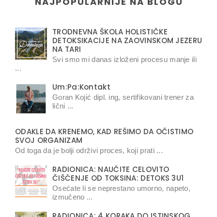
NAJPOPULARNIJE NA BLOGU
TRODNEVNA ŠKOLA HOLISTIČKE
DETOKSIKACIJE NA ZAOVINSKOM JEZERU
NA TARI
Svi smo mi danas izloženi procesu manje ili
...
Um:Pa:Kontakt
Goran Kojić dipl. ing, sertifikovani trener za
lični ...
ODAKLE DA KRENEMO, KAD REŠIMO DA OČISTIMO
SVOJ ORGANIZAM
Od toga da je bolji održivi proces, koji prati ...
RADIONICA: NAUČITE CELOVITO
ČIŠĆENJE OD TOKSINA: DETOKS 3U1
Osećate li se neprestano umorno, napeto,
izmučeno ...
RADIONICA: 4 KORAKA DO ISTINSKOG