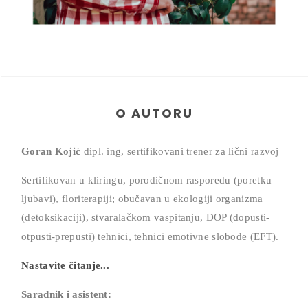
O AUTORU
Goran Kojić
dipl. ing, sertifikovani trener za lični razvoj
Sertifikovan u kliringu, porodičnom rasporedu (poretku
ljubavi), floriterapiji; obučavan u ekologiji organizma
(detoksikaciji), stvaralačkom vaspitanju, DOP (dopusti-
otpusti-prepusti) tehnici,
tehnici emotivne slobode (EFT).
Nastavite čitanje...
Saradnik i asistent: