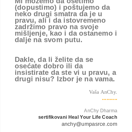
Mi možemo da osetimo
(dopustimo) i poštujemo da
neko drugi smatra da je u
pravu, ali i da istovremeno
zadržimo pravo na svoje
mišljenje, kao i da ostanemo i
dalje na svom putu.
Dakle, da li želite da se
osećate dobro ili da
insistirate da ste vi u pravu, a
drugi nisu? Izbor je na vama.
Vaša AnChy.
..........
AnChy Dharma
sertifikovani Heal Your Life Coach
anchy@umpasrce.com