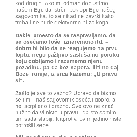
kod drugih. Ako mi odmah dopustimo
našem Egu da istrči i poklopi Ego našeg
sagovornika, to se nikad ne završi kako
treba i ne bude delotvorno ni za koga.
Dakle, umesto da se raspravljamo, da
se osećamo loše, iznervirano itd. –
dobro bi bilo da ne reagujemo na prvu
loptu, nego pažljivo saslušamo poruku
koju dobijamo i razumemo njenu
pozadinu, pa da bez napora, iliti ne daj
Bože ironije, iz srca kažemo: „U pravu
si“.
Zašto je sve to važno? Upravo da bismo
se i mi i naš sagovornik osećali dobro, a
ne iscrpljeno i prazno. Sve ovo ne znači
nužno da vi niste u pravu i da ste samim
tim sada slabiji. Naprotiv, ovim jedino niste
potrošili sebe.