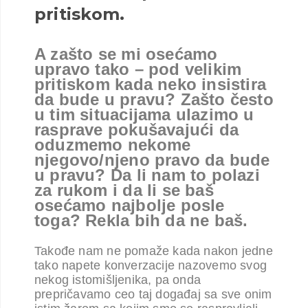
pritiskom.
A zašto se mi osećamo
upravo tako – pod velikim
pritiskom kada neko insistira
da bude u pravu? Zašto često
u tim situacijama ulazimo u
rasprave pokušavajući da
oduzmemo nekome
njegovo/njeno pravo da bude
u pravu? Da li nam to polazi
za rukom i da li se baš
osećamo najbolje posle
toga? Rekla bih da ne baš.
Takođe nam ne pomaže kada nakon jedne
tako napete konverzacije nazovemo svog
nekog istomišljenika, pa onda
prepričavamo ceo taj događaj sa sve onim