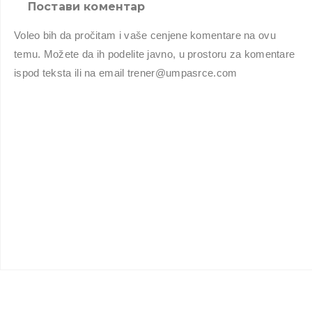
Постави коментар
Voleo bih da pročitam i vaše cenjene komentare na ovu
temu. Možete da ih podelite javno, u prostoru za komentare
ispod teksta ili na email trener@umpasrce.com