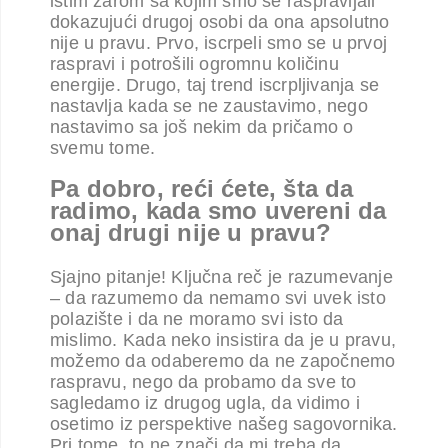
istim žarom sa kojim smo se raspravljali
dokazujući drugoj osobi da ona apsolutno
nije u pravu. Prvo, iscrpeli smo se u prvoj
raspravi i potrošili ogromnu količinu
energije. Drugo, taj trend iscrpljivanja se
nastavlja kada se ne zaustavimo, nego
nastavimo sa još nekim da pričamo o
svemu tome.
Pa dobro, reći ćete, šta da
radimo, kada smo uvereni da
onaj drugi nije u pravu?
Sjajno pitanje! Ključna reč je razumevanje
– da razumemo da nemamo svi uvek isto
polazište i da ne moramo svi isto da
mislimo. Kada neko insistira da je u pravu,
možemo da odaberemo da ne započnemo
raspravu, nego da probamo da sve to
sagledamo iz drugog ugla, da vidimo i
osetimo iz perspektive našeg sagovornika.
Pri tome, to ne znači da mi treba da