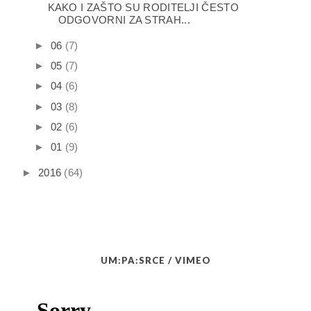
KAKO I ZAŠTO SU RODITELJI ČESTO
ODGOVORNI ZA STRAH...
►
06
(7)
►
05
(7)
►
04
(6)
►
03
(8)
►
02
(6)
►
01
(9)
►
2016
(64)
UM:PA:SRCE / VIMEO