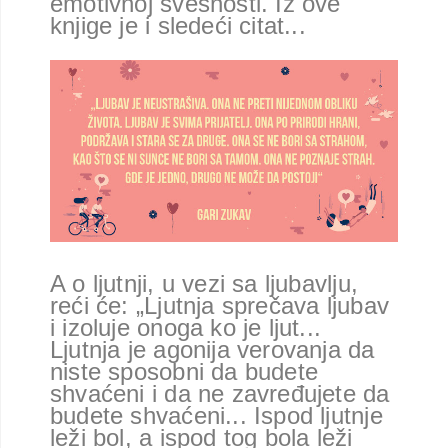
emotivnoj svesnosti. Iz ove
knjige je i sledeći citat...
A o ljutnji, u vezi sa ljubavlju,
reći će: „Ljutnja sprečava ljubav
i izoluje onoga ko je ljut...
Ljutnja je agonija verovanja da
niste sposobni da budete
shvaćeni i da ne zavređujete da
budete shvaćeni... Ispod ljutnje
leži bol, a ispod tog bola leži