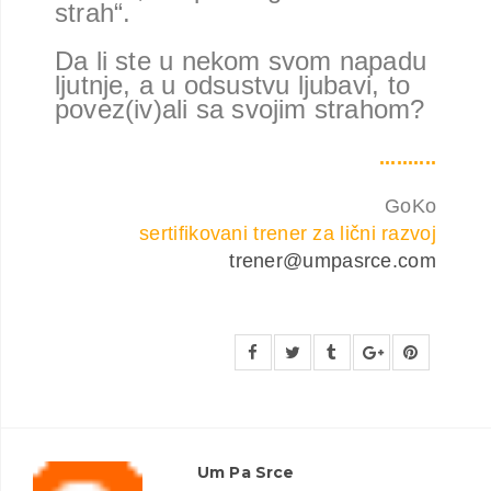
strah“.
Da li ste u nekom svom napadu
ljutnje, a u odsustvu ljubavi, to
povez(iv)ali sa svojim strahom?
..........
GoKo
sertifikovani trener za lični razvoj
trener@umpasrce.com
Um Pa Srce