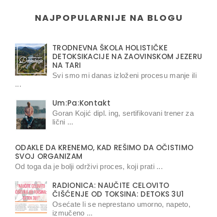
NAJPOPULARNIJE NA BLOGU
TRODNEVNA ŠKOLA HOLISTIČKE
DETOKSIKACIJE NA ZAOVINSKOM JEZERU
NA TARI
Svi smo mi danas izloženi procesu manje ili
...
Um:Pa:Kontakt
Goran Kojić dipl. ing, sertifikovani trener za
lični ...
ODAKLE DA KRENEMO, KAD REŠIMO DA OČISTIMO
SVOJ ORGANIZAM
Od toga da je bolji održivi proces, koji prati ...
RADIONICA: NAUČITE CELOVITO
ČIŠĆENJE OD TOKSINA: DETOKS 3U1
Osećate li se neprestano umorno, napeto,
izmučeno ...