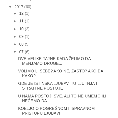
▼
2017
(60)
►
12
(1)
►
11
(1)
►
10
(3)
►
09
(1)
►
08
(5)
▼
07
(6)
DVE VELIKE TAJNE KADA ŽELIMO DA
MENJAMO DRUGE...
VOLIMO LI SEBE? AKO NE, ZAŠTO? AKO DA,
KAKO?
GDE JE ISTINSKA LJUBAV, TU LJUTNJA I
STRAH NE POSTOJE
U NAMA POSTOJI SVE. ALI TO NE UMEMO ILI
NEĆEMO DA ...
KOELJO O POGREŠNOM I ISPRAVNOM
PRISTUPU LJUBAVI