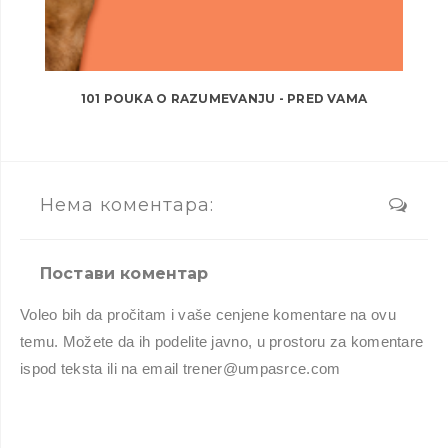
101 POUKA O RAZUMEVANJU - PRED VAMA
Нема коментара:
Постави коментар
Voleo bih da pročitam i vaše cenjene komentare na ovu
temu. Možete da ih podelite javno, u prostoru za komentare
ispod teksta ili na email trener@umpasrce.com