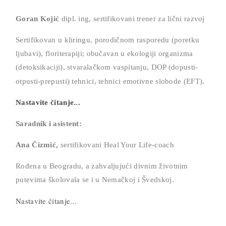
Goran Kojić
dipl. ing, sertifikovani trener za lični razvoj
Sertifikovan u kliringu, porodičnom rasporedu (poretku
ljubavi), floriterapiji; obučavan u ekologiji organizma
(detoksikaciji), stvaralačkom vaspitanju, DOP (dopusti-
otpusti-prepusti) tehnici,
tehnici emotivne slobode (EFT).
Nastavite čitanje...
Saradnik i asistent:
Ana Čizmić,
sertifikovani Heal Your Life-coach
Rođena u Beogradu, a zahvaljujući divnim životnim
putevima školovala se i u Nemačkoj i Švedskoj.
Nastavite čitanje...