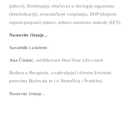
ljubavi), floriterapiji; obučavan u ekologiji organizma
(detoksikaciji), stvaralačkom vaspitanju, DOP (dopusti-
otpusti-prepusti) tehnici,
tehnici emotivne slobode (EFT).
Nastavite čitanje...
Saradnik i asistent:
Ana Čizmić,
sertifikovani Heal Your Life-coach
Rođena u Beogradu, a zahvaljujući divnim životnim
putevima školovala se i u Nemačkoj i Švedskoj.
Nastavite čitanje...