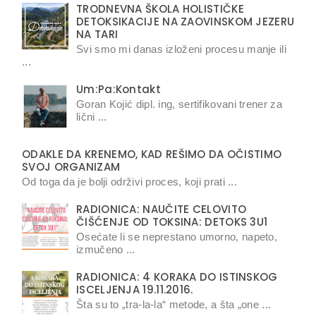
TRODNEVNA ŠKOLA HOLISTIČKE
DETOKSIKACIJE NA ZAOVINSKOM JEZERU
NA TARI
Svi smo mi danas izloženi procesu manje ili
...
Um:Pa:Kontakt
Goran Kojić dipl. ing, sertifikovani trener za
lični ...
ODAKLE DA KRENEMO, KAD REŠIMO DA OČISTIMO
SVOJ ORGANIZAM
Od toga da je bolji održivi proces, koji prati ...
RADIONICA: NAUČITE CELOVITO
ČIŠĆENJE OD TOKSINA: DETOKS 3U1
Osećate li se neprestano umorno, napeto,
izmučeno ...
RADIONICA: 4 KORAKA DO ISTINSKOG
ISCELJENJA 19.11.2016.
Šta su to „tra-la-la“ metode, a šta „one ...