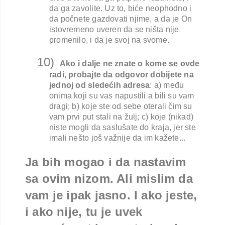
da ga zavolite. Uz to, biće neophodno i
da počnete gazdovati njime, a da je On
istovremeno uveren da se ništa nije
promenilo, i da je svoj na svome.
10)
Ako i dalje ne znate o kome se ovde
radi, probajte da odgovor dobijete na
jednoj od sledećih adresa
: a) među
onima koji su vas napustili a bili su vam
dragi; b) koje ste od sebe oterali čim su
vam prvi put stali na žulj; c) koje (nikad)
niste mogli da saslušate do kraja, jer ste
imali nešto još važnije da im kažete...
Ja bih mogao i da nastavim
sa ovim nizom. Ali mislim da
vam je ipak jasno. I ako jeste,
i ako nije, tu je uvek