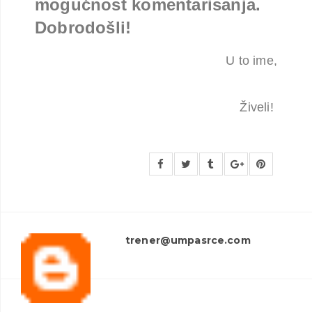
mogućnost komentarisanja.
Dobrodošli!
U to ime,
Živeli!
trener@umpasrce.com