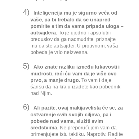
4)
Inteligencija mu je sigurno veća od
vaše, pa bi trebalo da se unapred
pomirite s tim da vama pripada uloga –
autsajdera.
To je ujedno i apsolutni
preduslov da ga nadmudrite: priznajte
mu da ste autsajder. U protivnom, vaša
pobeda je vrlo neizvesna.
5)
Ako znate razliku između lukavosti i
mudrosti, reći ću vam da je više ovo
prvo, a manje drugo.
To vam i daje
šansu da na kraju izađete kao pobednik
nad Njim.
6)
Ali pazite, ovaj makijavelista će se, za
ostvarenje svih svojih ciljeva, pa i
pobede nad vama, služiti svim
sredstvima.
Ne preporučujem vam da
primenjujete istu taktiku. Naprotiv. Radite