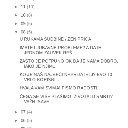
►
11
(10)
►
10
(8)
►
09
(5)
▼
08
(6)
U RUKAMA SUDBINE / ZEN PRIČA
IMATE LJUBAVNE PROBLEME? A DA IH
JEDNOM ZAUVEK REŠ...
ZAŠTO JE POTPUNO OK DA JE NAMA DOBRO,
IAKO JE NJIM...
KO JE NAŠ NAJVEĆI NEPRIJATELJ? EVO 10
VRLO KORISNI...
HVALA VAM SVIMA! PISMO RADOSTI.
ČEGA SE VIŠE PLAŠIMO, ŽIVOTA ILI SMRTI?
VAŽNI SAVE...
►
07
(4)
►
06
(5)