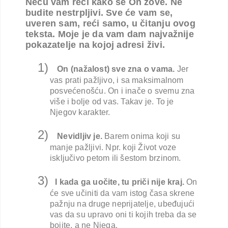
Neću vam reći kako se On zove. Ne
budite nestrpljivi. Sve će vam se,
uveren sam, reći samo, u čitanju ovog
teksta. Moje je da vam dam najvažnije
pokazatelje na kojoj adresi živi.
1)
On (nažalost) sve zna o vama.
Jer
vas prati pažljivo, i sa maksimalnom
posvećenošću. On i inače o svemu zna
više i bolje od vas. Takav je. To je
Njegov karakter.
2)
Nevidljiv je.
Barem onima koji su
manje pažljivi. Npr. koji Život voze
isključivo petom ili šestom brzinom.
3)
I kada ga uočite, tu priči nije kraj.
On
će sve učiniti da vam istog časa skrene
pažnju na druge neprijatelje, ubeđujući
vas da su upravo oni ti kojih treba da se
bojite, a ne Njega.