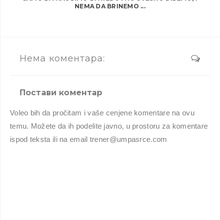
NEMA DA BRINEMO ...
Нема коментара:
Постави коментар
Voleo bih da pročitam i vaše cenjene komentare na ovu
temu. Možete da ih podelite javno, u prostoru za komentare
ispod teksta ili na email trener@umpasrce.com