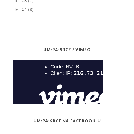
►
05
(7)
►
04
(8)
UM:PA:SRCE / VIMEO
UM:PA:SRCE NA FACEBOOK-U