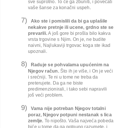
sve suprotno. To će ga zbuniti, i povećati
vaše šanse za konačni uspeh.
7)
Ako ste i pomislili da bi ga uplašile
nekakve pretnje ili ucene, grdno ste se
prevarili.
A još gore bi prošla bilo kakva
vrsta trgovine s Njim. On je, ne budite
naivni, Najlukaviji trgovac koga ste ikad
upoznali.
8)
Raduje se pohvalama upućenim na
Njegov račun.
Što ih je više, i On je veći
i srećniji. Te ni u tome ne treba da
preterujete. Da ga ne biste
predimenzionirali, i tako sebi napravili
još veći problem.
9)
Vama nije potreban Njegov totalni
poraz, Njegov potpuni nestanak s lica
zemlje.
To nipošto. Vaša najveća pobeda
biće u tome da ga potpuno razumete, i