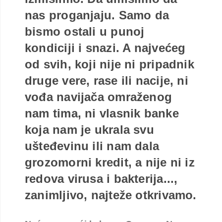
nas proganjaju. Samo da
bismo ostali u punoj
kondiciji i snazi. A najvećeg
od svih, koji nije ni pripadnik
druge vere, rase ili nacije, ni
vođa navijača omraženog
nam tima, ni vlasnik banke
koja nam je ukrala svu
ušteđevinu ili nam dala
grozomorni kredit, a nije ni iz
redova virusa i bakterija...,
zanimljivo, najteže otkrivamo.