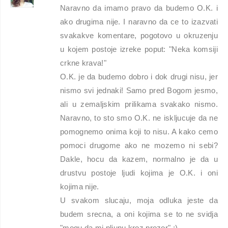
Naravno da imamo pravo da budemo O.K. i
ako drugima nije. I naravno da ce to izazvati
svakakve komentare, pogotovo u okruzenju
u kojem postoje izreke poput: "Neka komsiji
crkne krava!"
O.K. je da budemo dobro i dok drugi nisu, jer
nismo svi jednaki! Samo pred Bogom jesmo,
ali u zemaljskim prilikama svakako nismo.
Naravno, to sto smo O.K. ne iskljucuje da ne
pomognemo onima koji to nisu. A kako cemo
pomoci drugome ako ne mozemo ni sebi?
Dakle, hocu da kazem, normalno je da u
drustvu postoje ljudi kojima je O.K. i oni
kojima nije.
U svakom slucaju, moja odluka jeste da
budem srecna, a oni kojima se to ne svidja
"mogu da mi pljunu kroz prozor" :)