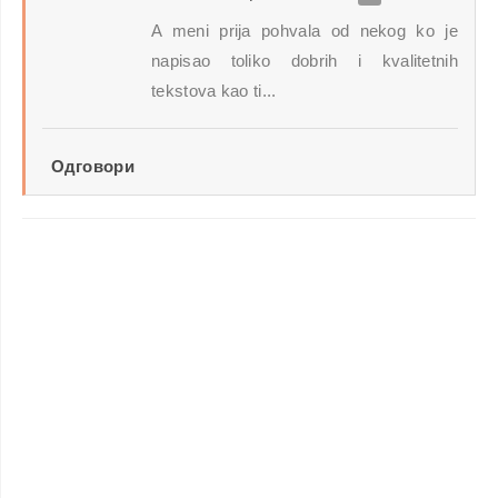
A meni prija pohvala od nekog ko je
napisao toliko dobrih i kvalitetnih
tekstova kao ti...
Одговори