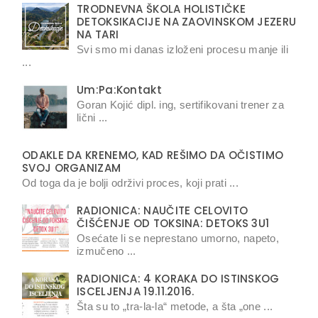
TRODNEVNA ŠKOLA HOLISTIČKE
DETOKSIKACIJE NA ZAOVINSKOM JEZERU
NA TARI
Svi smo mi danas izloženi procesu manje ili
...
Um:Pa:Kontakt
Goran Kojić dipl. ing, sertifikovani trener za
lični ...
ODAKLE DA KRENEMO, KAD REŠIMO DA OČISTIMO
SVOJ ORGANIZAM
Od toga da je bolji održivi proces, koji prati ...
RADIONICA: NAUČITE CELOVITO
ČIŠĆENJE OD TOKSINA: DETOKS 3U1
Osećate li se neprestano umorno, napeto,
izmučeno ...
RADIONICA: 4 KORAKA DO ISTINSKOG
ISCELJENJA 19.11.2016.
Šta su to „tra-la-la“ metode, a šta „one ...