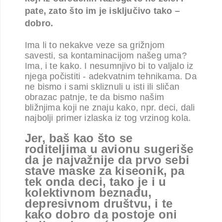
pate, zato što im je isključivo tako –
dobro.
Ima li to nekakve veze sa grižnjom
savesti, sa kontaminacijom našeg uma?
Ima, i te kako. I nesumnjivo bi to valjalo iz
njega počistiti - adekvatnim tehnikama. Da
ne bismo i sami skliznuli u isti ili sličan
obrazac patnje, te da bismo našim
bližnjima koji ne znaju kako, npr. deci, dali
najbolji primer izlaska iz tog vrzinog kola.
Jer, baš kao što se
roditeljima u avionu sugeriše
da je najvažnije da prvo sebi
stave maske za kiseonik, pa
tek onda deci, tako je i u
kolektivnom beznađu,
depresivnom društvu, i te
kako dobro da postoje oni