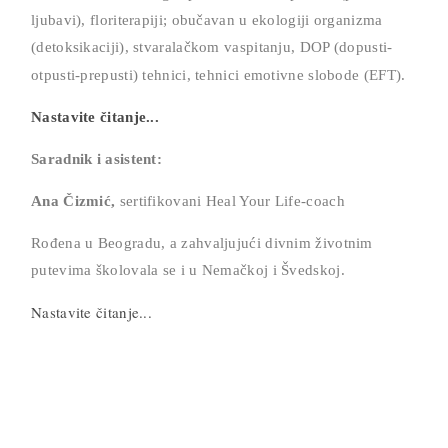
ljubavi), floriterapiji; obučavan u ekologiji organizma
(detoksikaciji), stvaralačkom vaspitanju, DOP (dopusti-
otpusti-prepusti) tehnici,
tehnici emotivne slobode (EFT).
Nastavite čitanje...
Saradnik i asistent:
Ana Čizmić,
sertifikovani Heal Your Life-coach
Rođena u Beogradu, a zahvaljujući divnim životnim
putevima školovala se i u Nemačkoj i Švedskoj.
Nastavite čitanje...