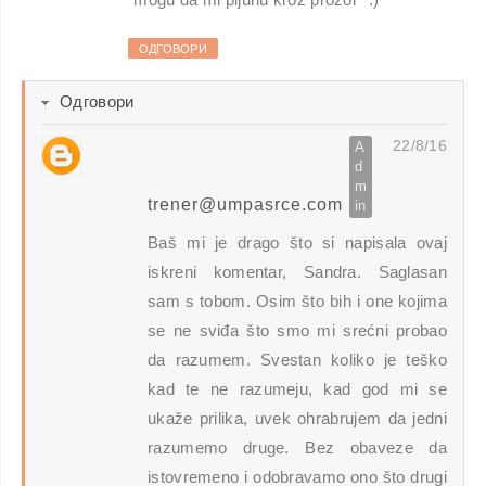
ОДГОВОРИ
Одговори
22/8/16
trener@umpasrce.com
Baš mi je drago što si napisala ovaj
iskreni komentar, Sandra. Saglasan
sam s tobom. Osim što bih i one kojima
se ne sviđa što smo mi srećni probao
da razumem. Svestan koliko je teško
kad te ne razumeju, kad god mi se
ukaže prilika, uvek ohrabrujem da jedni
razumemo druge. Bez obaveze da
istovremeno i odobravamo ono što drugi