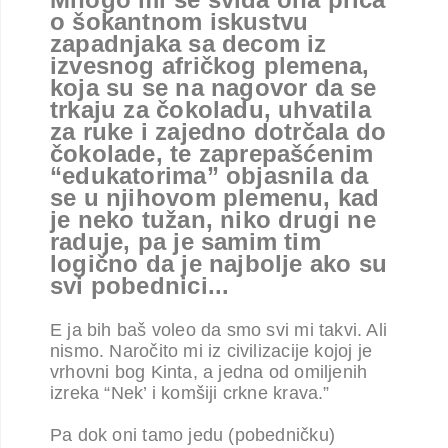
o šokantnom iskustvu
zapadnjaka sa decom iz
izvesnog afričkog plemena,
koja su se na nagovor da se
trkaju za čokoladu, uhvatila
za ruke i zajedno dotrčala do
čokolade, te zaprepašćenim
“edukatorima” objasnila da
se u njihovom plemenu, kad
je neko tužan, niko drugi ne
raduje, pa je samim tim
logično da je najbolje ako su
svi pobednici...
E ja bih baš voleo da smo svi mi takvi. Ali
nismo. Naročito mi iz civilizacije kojoj je
vrhovni bog Kinta, a jedna od omiljenih
izreka “Nek’ i komšiji crkne krava.”
Pa dok oni tamo jedu (pobedničku)