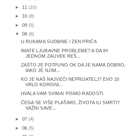
►
11
(10)
►
10
(8)
►
09
(5)
▼
08
(6)
U RUKAMA SUDBINE / ZEN PRIČA
IMATE LJUBAVNE PROBLEME? A DA IH
JEDNOM ZAUVEK REŠ...
ZAŠTO JE POTPUNO OK DA JE NAMA DOBRO,
IAKO JE NJIM...
KO JE NAŠ NAJVEĆI NEPRIJATELJ? EVO 10
VRLO KORISNI...
HVALA VAM SVIMA! PISMO RADOSTI.
ČEGA SE VIŠE PLAŠIMO, ŽIVOTA ILI SMRTI?
VAŽNI SAVE...
►
07
(4)
►
06
(5)