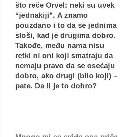
što reče Orvel: neki su uvek
“jednakiji”. A znamo
pouzdano i to da se jednima
sloši, kad je drugima dobro.
Takođe, među nama nisu
retki ni oni koji smatraju da
nemaju pravo da se osećaju
dobro, ako drugi (bilo koji) –
pate. Da li je to dobro?
Mnogo mi se sviđa ona priča