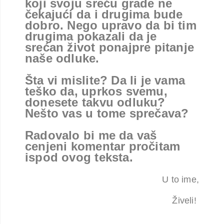
koji svoju sreću grade ne
čekajući da i drugima bude
dobro. Nego upravo da bi tim
drugima pokazali da je
srećan život ponajpre pitanje
naše odluke.
Šta vi mislite? Da li je vama
teško da, uprkos svemu,
donesete takvu odluku?
Nešto vas u tome sprečava?
Radovalo bi me da vaš
cenjeni komentar pročitam
ispod ovog teksta.
U to ime,
Živeli!