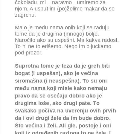
čokoladu, mi – naravno - umiremo za
njom. A usput im (po)želimo makar da se
zagrcnu.
Malo je među nama onih koji se raduju
tome da je drugima (mnogo) bolje.
Naročito ako su uspešni. Ma kakva radost.
To ni ne tolerišemo. Nego im pljuckamo
pod prozor.
Suprotna tome je teza da je greh biti
bogat (i uspešan), ako je većina
siromašna (i neuspešna). To su oni
među nama koji misle kako nemaju
pravo da se osećaju dobro ako je
drugima loše, ako drugi pate. To
svakako počiva na uverenju ovih prvih
da i ovi drugi žele da im bude dobro.
Što većina i želi. Ali gle, postoje i oni
koji iz određenih razloga
to ne žele. I