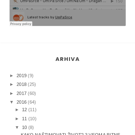
ARHIVA
►
2019
(9)
►
2018
(25)
►
2017
(60)
▼
2016
(64)
►
12
(11)
►
11
(10)
▼
10
(8)
KAKO NAŠTIMOVATI ŽIVOT? 3 VEOMA BITNE