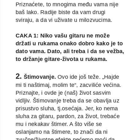
Priznaćete, to mnogima među vama nije
baš lako. Radije biste da vam drugi
sviraju, a da vi uživate u milozvucima.
CAKA 1: Niko vašu gitaru ne može
držati u rukama onako dobro kako je to
dato vama. Dato, ali treba i da se vežba,
to držanje gitare-života u rukama.
2.
Štimovanje.
Ovo ide još teže. „Hajde
mi ti naštimaj, molim te“, zacviliće većina.
Priznajte, i ovde je (naš) život sasvim
vidljiv. Štimovanje treba da se obavlja uz
prisustvo sluha, tj.osećaja. Jer, ko nema
sluha za gitaru, pardon, za život, trebaće
mu i nekakav štimer. A što više se
oslanjamo na štimere, to znači da ni
zvučne/životne efekte nećemo moći da