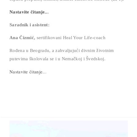
Nastavite čitanje...
Saradnik i asistent:
Ana Čizmić,
sertifikovani Heal Your Life-coach
Rođena u Beogradu, a zahvaljujući divnim životnim
putevima školovala se i u Nemačkoj i Švedskoj.
Nastavite čitanje...