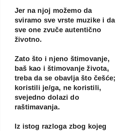
Jer na njoj možemo da
sviramo sve vrste muzike i da
sve one zvuče autentično
životno.
Zato što i njeno štimovanje,
baš kao i štimovanje života,
treba da se obavlja što češće;
koristili je/ga, ne koristili,
svejedno dolazi do
raštimavanja.
Iz istog razloga zbog kojeg