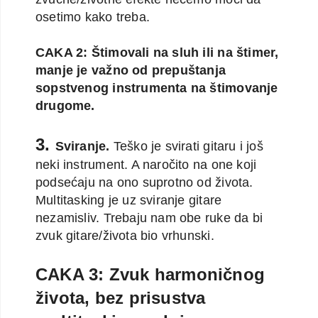
osetimo kako treba.
CAKA 2: Štimovali na sluh ili na štimer,
manje je važno od prepuštanja
sopstvenog instrumenta na štimovanje
drugome.
3.
Sviranje.
Teško je svirati gitaru i još
neki instrument. A naročito na one koji
podsećaju na ono suprotno od života.
Multitasking je uz sviranje gitare
nezamisliv. Trebaju nam obe ruke da bi
zvuk gitare/života bio vrhunski.
CAKA 3: Zvuk harmoničnog
života, bez prisustva