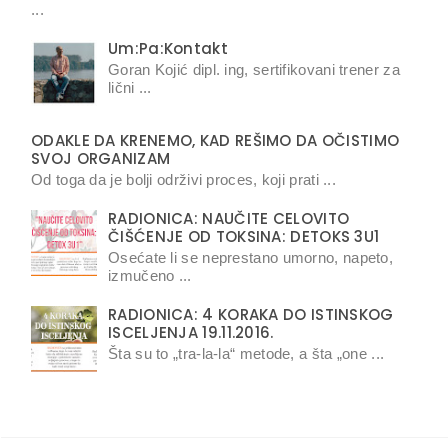
...
Um:Pa:Kontakt
Goran Kojić dipl. ing, sertifikovani trener za
lični ...
ODAKLE DA KRENEMO, KAD REŠIMO DA OČISTIMO
SVOJ ORGANIZAM
Od toga da je bolji održivi proces, koji prati ...
RADIONICA: NAUČITE CELOVITO
ČIŠĆENJE OD TOKSINA: DETOKS 3U1
Osećate li se neprestano umorno, napeto,
izmučeno ...
RADIONICA: 4 KORAKA DO ISTINSKOG
ISCELJENJA 19.11.2016.
Šta su to „tra-la-la“ metode, a šta „one ...