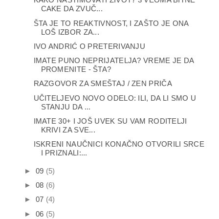
CAKE DA ZVUČ...
ŠTA JE TO REAKTIVNOST, I ZAŠTO JE ONA
LOŠ IZBOR ZA...
IVO ANDRIĆ O PRETERIVANJU
IMATE PUNO NEPRIJATELJA? VREME JE DA
PROMENITE - ŠTA?
RAZGOVOR ZA SMEŠTAJ / ZEN PRIČA
UČITELJEVO NOVO ODELO: ILI, DA LI SMO U
STANJU DA ...
IMATE 30+ I JOŠ UVEK SU VAM RODITELJI
KRIVI ZA SVE...
ISKRENI NAUČNICI KONAČNO OTVORILI SRCE
I PRIZNALI:...
►
09
(5)
►
08
(6)
►
07
(4)
►
06
(5)