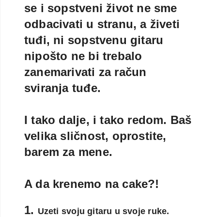
se i sopstveni život ne sme
odbacivati u stranu, a živeti
tuđi, ni sopstvenu gitaru
nipošto ne bi trebalo
zanemarivati za račun
sviranja tuđe.
I tako dalje, i tako redom. Baš
velika sličnost, oprostite,
barem za mene.
A da krenemo na cake?!
1.
Uzeti svoju gitaru u svoje ruke.