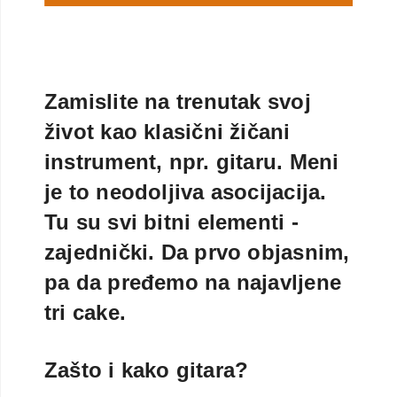
Zamislite na trenutak svoj
život kao klasični žičani
instrument, npr. gitaru. Meni
je to neodoljiva asocijacija.
Tu su svi bitni elementi -
zajednički. Da prvo objasnim,
pa da pređemo na najavljene
tri cake.
Zašto i kako gitara?