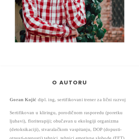
O AUTORU
Goran Kojić
dipl. ing, sertifikovani trener za lični razvoj
Sertifikovan u kliringu, porodičnom rasporedu (poretku
ljubavi), floriterapiji; obučavan u ekologiji organizma
(detoksikaciji), stvaralačkom vaspitanju, DOP (dopusti-
otpusti-prepusti) tehnici,
tehnici emotivne slobode (EFT).