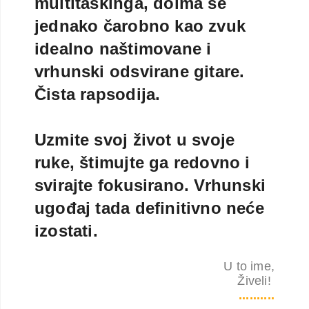
multitaskinga, doima se
jednako čarobno kao zvuk
idealno naštimovane i
vrhunski odsvirane gitare.
Čista rapsodija.
Uzmite svoj život u svoje
ruke, štimujte ga redovno i
svirajte fokusirano. Vrhunski
ugođaj tada definitivno neće
izostati.
U to ime,
Živeli!
..........