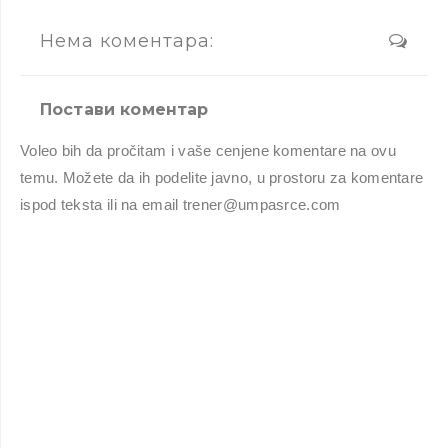
Нема коментара:
Постави коментар
Voleo bih da pročitam i vaše cenjene komentare na ovu
temu. Možete da ih podelite javno, u prostoru za komentare
ispod teksta ili na email trener@umpasrce.com